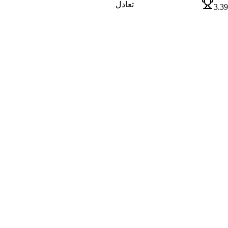
تعادل
3.39