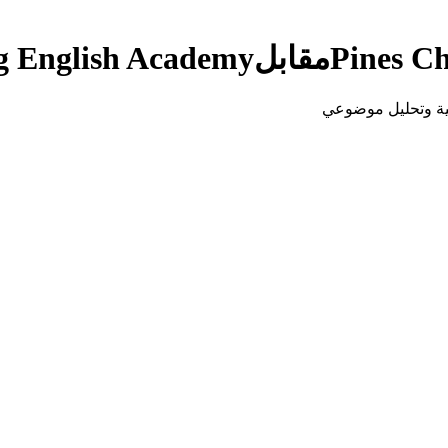
Pines C
مقابل
g English Academy