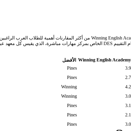
Winning English Academy
الأفضل
Pines
3.9
Pines
2.7
Winning
4.2
Winning
3.0
Pines
3.1
Pines
2.1
Pines
3.0