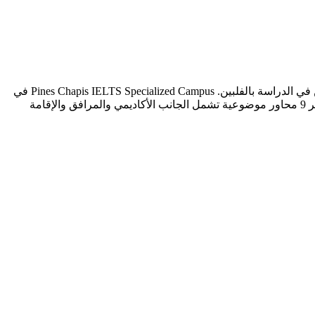
تُعدّ هذه المقارنة بين Pines Chapis IELTS Specialized Campus وWinning English Academy من أكثر المقارنات أهمية للطلاب العرب الراغبين في الدراسة بالفلبين. Pines Chapis IELTS Specialized Campus في
باغيو وWinning English Academy في سيبو. يستند هذا التحليل إلى نظام التقييم DES الخاص بمركز مهارات مباشرة، الذي يقيس كل معهد عبر 9 محاور موضوعية تشمل الجانب الأكاديمي والمرافق والإقامة