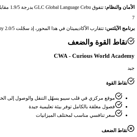
الأمان والنظام:
تتفوق GLC Global Language Cebu بدرجة 1.9/5 مقابل 1.3/5 لـCWA - Curious World Academy، وهو فارق يعكس منظومة الأمان والنظام الداخلي المتكاملة.
7
برنامج الآيلتس:
تتقارب الأكاديميتان في هذا المحور، إذ سجّلت CWA - Curious World Academy 2.0/5 مقابل 2.0/5 لـGLC Global Language Cebu.
نقاط القوة والضعف
CWA - Curious World Academy
جيد
نقاط القوة
موقع مركزي في قلب سيبو يسهّل التنقل والوصول إلى الخ
فصول مغلقة بالكامل توفر بيئة تعليمية جيدة
سعر تنافسي مناسب لمختلف الميزانيات
نقاط الضعف