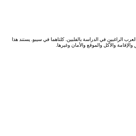
GITC - Green International Techn من أكثر المقارنات أهمية للطلاب العرب الراغبين في الدراسة بالفلبين. كلتاهما في سيبو. يستند هذا