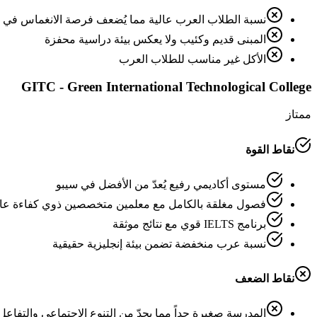
نسبة الطلاب العرب عالية مما يُضعف فرصة الانغماس في الل
المبنى قديم وكئيب ولا يعكس بيئة دراسية محفزة
الأكل غير مناسب للطلاب العرب
GITC - Green International Technological College
ممتاز
نقاط القوة
مستوى أكاديمي رفيع يُعدّ من الأفضل في سيبو
فصول مغلقة بالكامل مع معلمين متخصصين ذوي كفاءة عال
برنامج IELTS قوي مع نتائج موثقة
نسبة عرب منخفضة تضمن بيئة إنجليزية حقيقية
نقاط الضعف
المدرسة صغيرة جداً مما يحدّ من التنوع الاجتماعي والتفاع