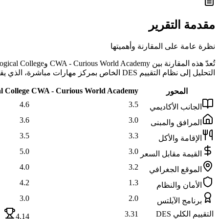
مقدمة التقرير
نظرة عامة على المقارنة وأهميتها
التحليل إلى نظام التقييم DES الخاص بمركز مهارات مباشرة، الذي يقيس كل معهد عبر 9 محاور موضوعية تشمل الجانب الأكاديمي والمرافق والإقامة والأكل والموقع والأمان وغيرها.
l College
CWA - Curious World Academy
المحور
4.6
3.5
الجانب الأكاديمي
3.6
3.0
المرافق والمبنى
3.5
3.3
الإقامة والأكل
5.0
3.0
القيمة مقابل السعر
4.0
3.2
الموقع الجغرافي
4.2
1.3
الأمان والنظام
3.0
2.0
برنامج الآيلتس
التقييم الكلي DES
3.31
4.14