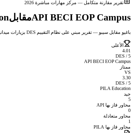
تقرير مقارنة متكامل — مركز مهارات مباشرة 2026
API BECI EOP Campus
مقابل
on
باغيو مقابل سيبو — تقرير مبني على نظام التقييم DES بزيارات ميدانية وتحليل موضوعي
الأعلى
4.01
DES / 5
API BECI EOP Campus
ممتاز
VS
3.30
DES / 5
PILA Education
جيد
5
محاور فاز بها
API
0
محاور متعادلة
1
محاور فاز بها
PILA