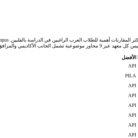
الأفضل
API
PILA
API
API
API
API
API
API