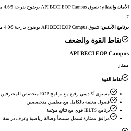
الأمان والنظام:
تتفوق API BECI EOP Campus بوضوح بدرجة 4.6/5 مقابل 1.5/5 لـPILA Education، وهو فارق يعكس منظومة الأمان والنظام الداخلي المتكاملة.
7
برنامج الآيلتس:
تتفوق API BECI EOP Campus بوضوح بدرجة 4.0/5 مقابل 3.0/5 لـPILA Education، وهو فارق يعكس قوة برنامج الآيلتس وكفاءة المعلمين المتخصصين.
نقاط القوة والضعف
API BECI EOP Campus
ممتاز
نقاط القوة
مستوى أكاديمي رفيع مع برنامج EOP متخصص للمحترفين
فصول مغلقة بالكامل مع معلمين متخصصين
برنامج IELTS قوي مع نتائج موثقة
مرافق ممتازة تشمل مسبحاً وصالة رياضية وغرف دراسة