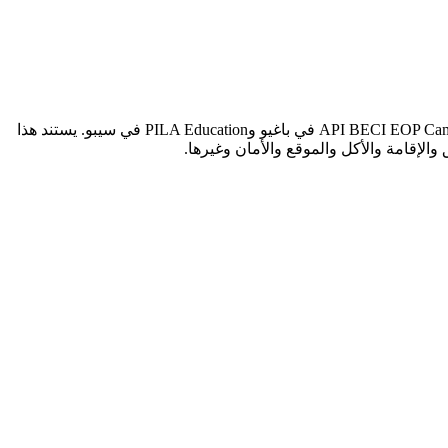
تُعدّ هذه المقارنة بين API BECI EOP Campus وPILA Education من أكثر المقارنات أهمية للطلاب العرب الراغبين في الدراسة بالفلبين. API BECI EOP Campus في باغيو وPILA Education في سيبو. يستند هذا