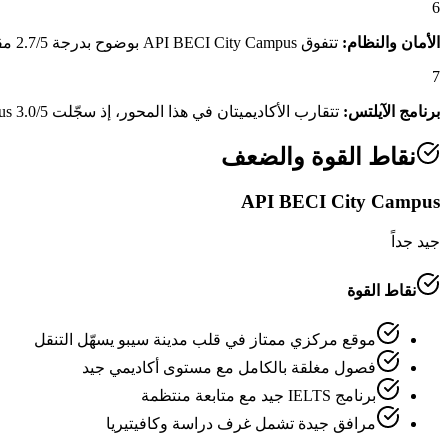
6
الأمان والنظام:
تتفوق API BECI City Campus بوضوح بدرجة 2.7/5 مقابل 1.4/5 لـCebu Blue Ocean Academy، وهو فارق يعكس منظومة الأمان والنظام الداخلي المتكاملة.
7
برنامج الآيلتس:
تتقارب الأكاديميتان في هذا المحور، إذ سجّلت API BECI City Campus 3.0/5 مقابل 3.0/5 لـCebu Blue Ocean Academy.
نقاط القوة والضعف
API BECI City Campus
جيد جداً
نقاط القوة
موقع مركزي ممتاز في قلب مدينة سيبو يسهّل التنقل
فصول مغلقة بالكامل مع مستوى أكاديمي جيد
برنامج IELTS جيد مع متابعة منتظمة
مرافق جيدة تشمل غرف دراسة وكافيتيريا