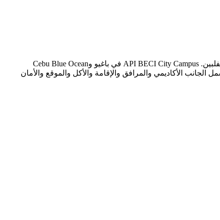
تُعدّ هذه المقارنة بين API BECI City Campus وCebu Blue Ocean Academy من أكثر المقارنات أهمية للطلاب العرب الراغبين في الدراسة بالفلبين. API BECI City Campus في باغيو وCebu Blue Ocean
لتقييم DES الخاص بمركز مهارات مباشرة، الذي يقيس كل معهد عبر 9 محاور موضوعية تشمل الجانب الأكاديمي والمرافق والإقامة والأكل والموقع والأمان