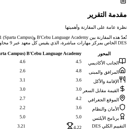
مقدمة التقرير
نظرة عامة على المقارنة وأهميتها
DES الخاص بمركز مهارات مباشرة، الذي يقيس كل معهد عبر 9 محاور موضوعية تشمل الجانب الأكاديمي والمرافق والإقامة والأكل والموقع والأمان وغيرها.
parta Campus)
B'Cebu Language Academy
المحور
4.6
4.5
الجانب الأكاديمي
2.6
4.8
المرافق والمبنى
3.1
3.6
الإقامة والأكل
3.0
3.0
القيمة مقابل السعر
2.7
4.2
الموقع الجغرافي
2.2
3.6
الأمان والنظام
5.0
5.0
برنامج الآيلتس
التقييم الكلي DES
3.21
4.22