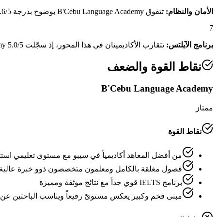
الأمان والنظام:
تتفوق B'Cebu Language Academy بوضوح بدرجة 3.6/5 مقابل 2.2/5 لـEnglish Fella 1 (Sparta Campus)، وهو فارق يعكس منظومة الأمان والنظام الداخلي المتكاملة.
7
برنامج الآيلتس:
تتقارب الأكاديميتان في هذا المحور، إذ سجّلت B'Cebu Language Academy 5.0/5 مقابل 5.0/5 لـEnglish Fella 1 (Sparta Campus).
نقاط القوة والضعف
B'Cebu Language Academy
ممتاز
نقاط القوة
من أفضل المعاهد أكاديمياً في سيبو مع مستوى تعليمي استث
فصول مغلقة بالكامل ومعلمون متخصصون ذوو خبرة عالية
برنامج IELTS قوي جداً مع نتائج موثقة ومميزة
مبنى فخم وكبير يعكس مستوىً رفيعاً ويناسب الباحثين عن 