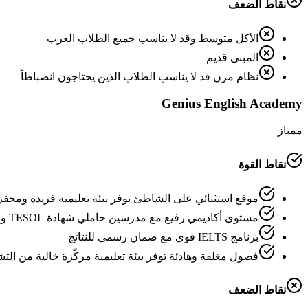
نقاط الضعف
الأكل متوسط وقد لا يناسب جميع الطلاب العرب
المبنى قديم
نظام مرن قد لا يناسب الطلاب الذين يحتاجون انضباطاً
Genius English Academy
ممتاز
نقاط القوة
موقع استثنائي على الشاطئ يوفر بيئة تعليمية فريدة ومحفز
مستوى أكاديمي رفيع مع مدرسين حاملي شهادة TESOL وحصص 1:1 مكثفة تصل إلى 8 ساعات يومياً
برنامج IELTS قوي مع ضمان رسمي للنتائج
فصول مغلقة وهادئة توفر بيئة تعليمية مركّزة خالية من الت
نقاط الضعف