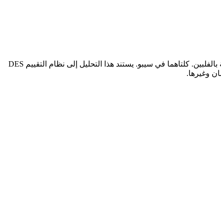
تُعدّ هذه المقارنة بين 3D Universal English Institute وGenius English Academy من أكثر المقارنات أهمية للطلاب العرب الراغبين في الدراسة بالفلبين. كلتاهما في سيبو. يستند هذا التحليل إلى نظام التقييم DES