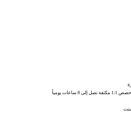
ة
شتت