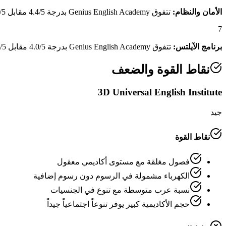
الأمان والنظام:
تتفوق Genius English Academy بدرجة 4.4/5 مقابل 1.8/5 لـ3D Universal English Institute، وهو فارق يعكس منظومة الأمان والنظام الداخلي المتكاملة.
7
برنامج الآيلتس:
تتفوق Genius English Academy بدرجة 4.0/5 مقابل 3.0/5 لـ3D Universal English Institute، وهو فارق يعكس قوة برنامج الآيلتس وكفاءة المعلمين المتخصصين.
نقاط القوة والضعف
3D Universal English Institute
جيد
نقاط القوة
فصول مغلقة مع مستوى أكاديمي معقول
الكهرباء مشمولة في الرسوم دون رسوم إضافية
نسبة عرب متوسطة مع تنوع في الجنسيات
حجم الأكاديمية كبير يوفر تنوعاً اجتماعياً جيداً