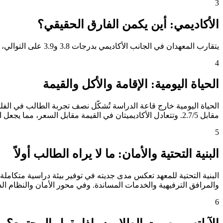
3
الأكاديمي: أين يكمن الفارق الحقيقي؟
يتقارب المعهدان في الجانب الأكاديمي بدرجات 3.8 و3.9 على التوالي، مما يعني أن الطالب لن يجد فارقاً جوهرياً في جودة التعليم بين الخيارَين، وسيكون قراره مبنياً على عوامل أخرى.
4
الحياة اليومية: الإقامة والأكل والقيمة
مقابل 2.7/5. وتتعادل الأكاديميتان في القيمة مقابل السعر، مما يجعل الميزانية عاملاً محايداً في هذه المقارنة.
5
البنية التحتية والأمان: ما لا يراه الطالب أولاً
والمرافق الترفيهية والخدمات المساندة. وفي محور الأمان والنظام الداخلي — الذي يشغل بال أول
6