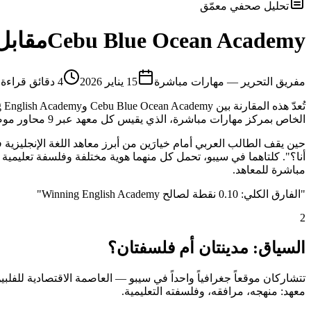
تحليل صحفي معمّق
Cebu Blue Ocean Academy
مقابل
م
فريق التحرير — مهارات مباشرة
15 يناير 2026
4
دقائق قراءة
الخاص بمركز مهارات مباشرة، الذي يقيس كل معهد عبر 9 محاور موضوعية تشمل الجانب الأكاديمي والمرافق والإقامة والأكل والموقع والأمان وغيرها.
مباشرة للمعاهد.
"
الفارق الكلي: 0.10 نقطة لصالح Winning English Academy
"
2
السياق: مدينتان أم فلسفتان؟
تتشاركان موقعاً جغرافياً واحداً في سيبو — العاصمة الاقتصادية للفلبين
معهد: منهجه، مرافقه، وفلسفته التعليمية.