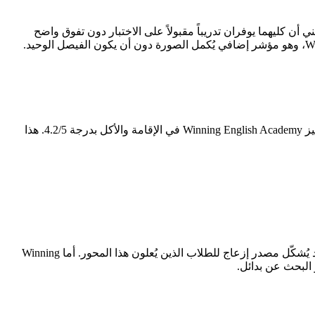
بار الآيلتس، يصبح هذا المحور تحديداً هو بوصلة القرار. يتقارب المعهدان في برنامج الآيلتس (3.0 مقابل 3.0)، مما يعني أن كليهما يوفران تدريباً مقبولاً على الاختبار دون تفوق واضح
أبرز ما يميز Cebu Blue Ocean Academy هو المرافق والمبنى بدرجة 4.0/5 — وهو المحور الذي يبرز فيه على خريطة المعاهد. في المقابل، تتميز Winning English Academy في الإقامة والأكل بدرجة 4.2/5. هذا
كل معهد يحمل ثغرات ينبغي معرفتها قبل التسجيل. Cebu Blue Ocean Academy تُسجّل أدنى درجاتها في الأمان والنظام (1.4/5)، وهو جانب قد يُشكّل مصدر إزعاج للطلاب الذين يُعلون هذا المحور. أما Winning