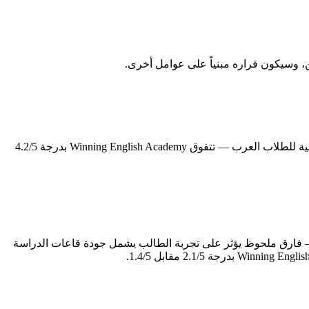
الحياة اليومية خارج قاعة الدراسة تُشكّل نصف تجربة الطالب في الفلبين، إن لم تكن أكثر. في محور الإقامة والأكل — الذي يُعدّ الأكثر حساسية للطلاب العرب — تتفوق Winning English Academy بدرجة 4.2/5
 التحتية للمعهد تعكس مدى جديته في توفير بيئة دراسية متكاملة. Cebu Blue Ocean Academy تتميز في المرافق والمبنى بدرجة 4.0/5 — فارق ملحوظ يؤثر على تجربة الطالب يشمل جودة قاعات الدراسة