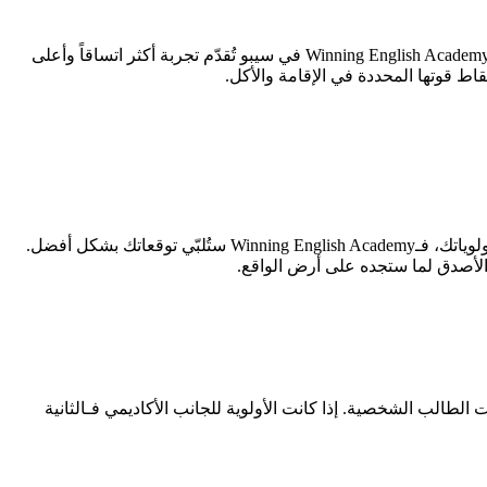
يخلص هذا التحليل إلى أن Winning English Academy (3.39/5) تتفوق على Cebu Blue Ocean Academy (3.29/5) بتفوق طفيف يستحق التأمل. Winning English Academy في سيبو تُقدّم تجربة أكثر اتساقاً وأعلى
إن كنت طالباً يُولي أهمية قصوى لـالمرافق والمبنى، فـCebu Blue Ocean Academy هي خيارك الأمثل. أما إن كان الإقامة والأكل في صدارة أولوياتك، فـWinning English Academy ستُلبّي توقعاتك بشكل أفضل.
 الأصدق لما ستجده على أرض الواقع.
3. مقابل 3.39)، مما يجعل الاختيار بينهما مرهوناً بأولويات الطالب الشخصية. إذا كانت الأولوية للجانب الأكاديمي فـالثانية