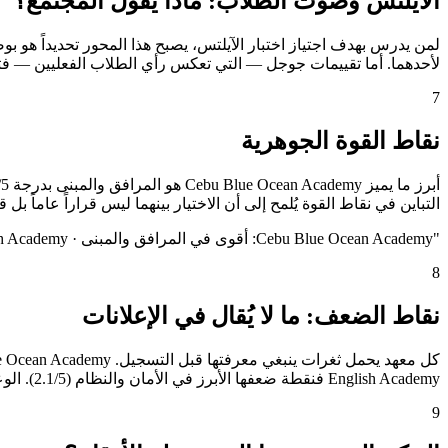
الآيلتس وصوت الطلاب: ماذا يقول المجتمع؟
لأحدهما. أما تقييمات جوجل — التي تعكس رأي الطلاب الفعليين — فتمنح Cebu Blue Ocean Academy 0.0/5 وWinning English Academy 0.0/5، وهو مؤشر إضافي يُكمل الصورة دون أن يكون الف
7
نقاط القوة الجوهرية
التباين في نقاط القوة يُلمح إلى أن الاختيار بينهما ليس قراراً عاماً بل
"
Cebu Blue Ocean Academy: أقوى في المرافق والمبنى · Winning English Academy: أقوى في الإقامة والأكل
8
نقاط الضعف: ما لا يُقال في الإعلانات
English Academy فنقطة ضعفها الأبرز في الأمان والنظام (2.1/5). الوعي بهذه الثغرات مسبقاً يُجنّب الطالب خيبة الأمل ويُمكّنه من التكيّف أو البحث عن بدائل.
9