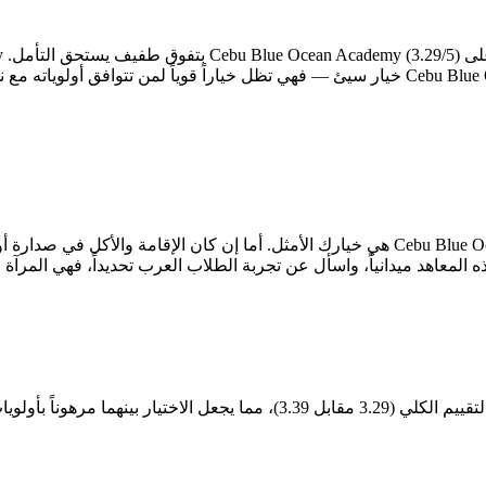
ه المعاهد ميدانياً، واسأل عن تجربة الطلاب العرب تحديداً، فهي المرآة
تتقارب Cebu Blue Ocean Academy وWinning English Academy في التقييم الكلي (29