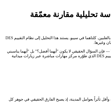
ة تحليلية مقارنة معمّقة
تُعدّ هذه المقارنة بين Cebu Blue Ocean Academy وWinning English Academy من أكثر المقارنات أهمية للطلاب العرب الراغبين في الدراسة بالفلبين. كلتاهما في سيبو. يستند هذا التحليل إلى نظام التقييم DES
حين يقف الطالب العربي أمام خيارَين من أبرز معاهد اللغة الإنجليزية في الفلبين — Cebu Blue Ocean Academy وWinning English Academy — فإن السؤال الحقيقي لا يكون "أيهما أفضل؟" بل "أيهما يناسبني
أنا؟". كلتاهما في سيبو، تحمل كل منهما هوية مختلفة وفلسفة تعليمية مغايرة. هذا التقرير يُقارن بينهما بأرقام حقيقية مستخرجة من نظام التقييم DES الذي طوّره مركز مهارات مباشرة عبر زيارات ميدانية
ة وأقل تأثراً بعوامل المدينة، إذ يصبح الفارق الحقيقي في جوهر كل