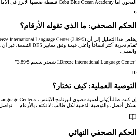
المحور. أما Cebu Blue Ocean Academy فنقطة ضعفها الأبرز في الأمان والنظام (1.4/5). الوعي بهذه الثغرات مسبقاً يُجنّب الطالب خيبة الأمل ويُمكّنه من التكيّف أو البحث عن بدائل.
9
الحكم الصحفي: ما الذي تقوله الأرقام؟
والمبنى.
"
I.Breeze International Language Center تتصدر بتقييم 3.89/5
"
10
التوصية العملية: كيف تختار؟
بشكل أفضل. والتوصية الذهبية لكل طالب: لا تكتفِ بالأرقام — تواصل م
الحكم الصحفي النهائي