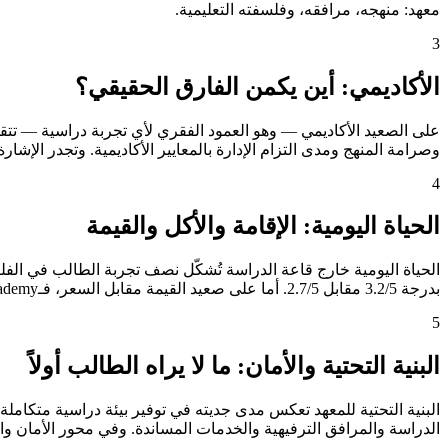
معهد: منهجه، مرافقه، وفلسفته التعليمية.
3
الأكاديمي: أين يكمن الفارق الحقيقي؟
وصرامة المنهج ومدى التزام الإدارة بالمعايير الأكاديمية. وتجدر الإشارة إلى أن I.Breeze International Language Center تحصل على تقييم "استثنائي" في هذا المحور، وهو مستوى لا تبلغه
4
الحياة اليومية: الإقامة والأكل والقيمة
بدرجة 3.2/5 مقابل 2.7/5. أما على صعيد القيمة مقابل السعر، فـCebu Blue Ocean Academy تتصدر بوضوح بدرجة 3.0/5، مما يعني أن الريال الذي يدفعه الطالب يُترجَم إلى خدمات أكثر وتجربة أغنى.
5
البنية التحتية والأمان: ما لا يراه الطالب أولاً
الدراسة والمرافق الترفيهية والخدمات المساندة. وفي محور الأمان والنظام الداخلي — الذي يشغل بال أ