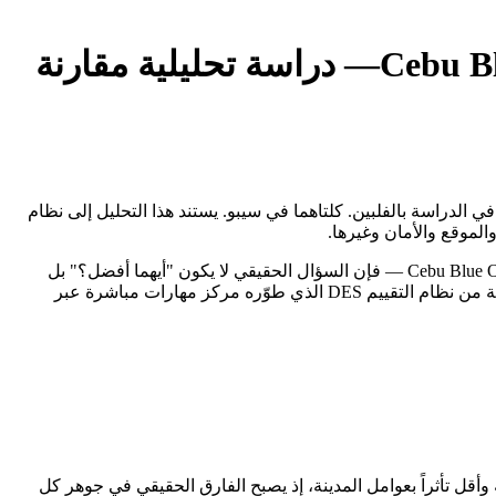
Cebu B
— دراسة تحليلية مقارنة
C من أكثر المقارنات أهمية للطلاب العرب الراغبين في الدراسة بالفلبين. كلتاهما في سيبو. يستند هذا التحليل إلى نظام
حين يقف الطالب العربي أمام خيارَين من أبرز معاهد اللغة الإنجليزية في الفلبين — I.Breeze International Language Center وCebu Blue Ocean Academy — فإن السؤال الحقيقي لا يكون "أيهما أفضل؟" بل
"أيهما يناسبني أنا؟". كلتاهما في سيبو، تحمل كل منهما هوية مختلفة وفلسفة تعليمية مغايرة. هذا التقرير يُقارن بينهما بأرقام حقيقية مستخرجة من نظام التقييم DES الذي طوّره مركز مهارات مباشرة عبر
ة وأقل تأثراً بعوامل المدينة، إذ يصبح الفارق الحقيقي في جوهر كل