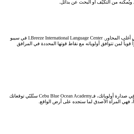
يخلص هذا التحليل إلى أن I.Breeze International Language Center (3.89/5) تتفوق على Cebu Blue Ocean Academy (3.29/5) بتفوق ملموس في أغلب المحاور. I.Breeze International Language Center في سيبو
ير أن هذا لا يعني أن Cebu Blue Ocean Academy خيار سيئ — فهي تظل خياراً قوياً لمن تتوافق أولوياته مع نقاط قوتها المحددة في المرافق
إن كنت طالباً يُولي أهمية قصوى لـبرنامج الآيلتس، فـI.Breeze International Language Center هي خيارك الأمثل. أما إن كان المرافق والمبنى في صدارة أولوياتك، فـCebu Blue Ocean Academy ستُلبّي توقعاتك
ً، فهي المرآة الأصدق لما ستجده على أرض الواقع.