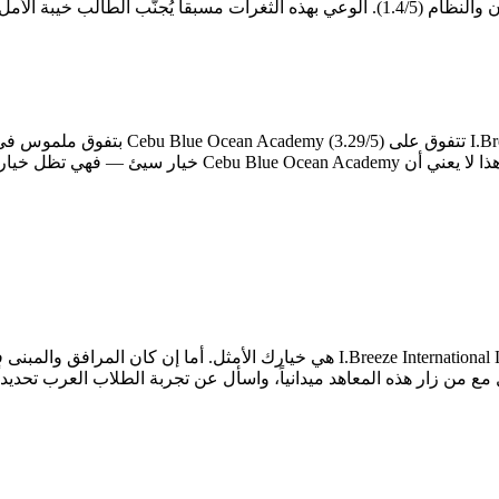
تُقدّم تجربة أكثر اتساقاً وأعلى قيمة وفق معايير DES التسعة. غ
ع من زار هذه المعاهد ميدانياً، واسأل عن تجربة الطلاب العرب تحديدا