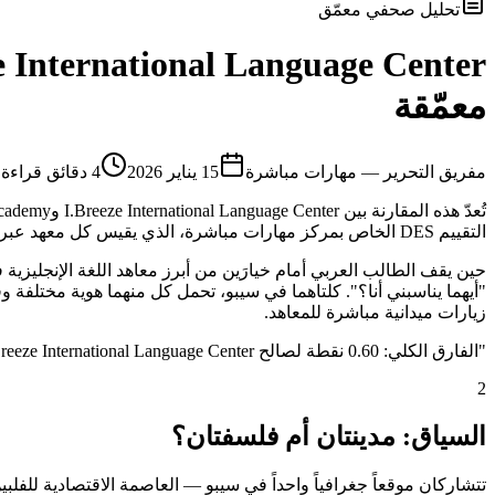
تحليل صحفي معمّق
e International Language Center
معمّقة
م
فريق التحرير — مهارات مباشرة
15 يناير 2026
4
دقائق قراءة
التقييم DES الخاص بمركز مهارات مباشرة، الذي يقيس كل معهد عبر 9 محاور موضوعية تشمل الجانب الأكاديمي والمرافق والإقامة والأكل والموقع والأمان وغيرها.
زيارات ميدانية مباشرة للمعاهد.
"
الفارق الكلي: 0.60 نقطة لصالح I.Breeze International Language Center
2
السياق: مدينتان أم فلسفتان؟
تتشاركان موقعاً جغرافياً واحداً في سيبو — العاصمة الاقتصادية للفلبين