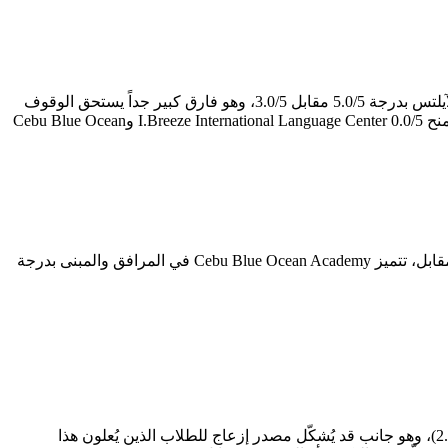
لمن يدرس بهدف اجتياز اختبار الآيلتس، يصبح هذا المحور تحديداً هو بوصلة القرار. I.Breeze International Language Center تتفوق في برنامج الآيلتس بدرجة 5.0/5 مقابل 3.0/5، وهو فارق كبير جداً يستحق الوقوف
عنده يعكس جودة المعلمين المتخصصين وكثافة التدريب على مهارات الاختبار. أما تقييمات جوجل — التي تعكس رأي الطلاب الفعليين — فتمنح I.Breeze International Language Center 0.0/5 وCebu Blue Ocean
أبرز ما يميز I.Breeze International Language Center هو برنامج الآيلتس بدرجة 5.0/5 — وهو المحور الذي يبرز فيه على خريطة المعاهد. في المقابل، تتميز Cebu Blue Ocean Academy في المرافق والمبنى بدرجة
كل معهد يحمل ثغرات ينبغي معرفتها قبل التسجيل. I.Breeze International Language Center تُسجّل أدنى درجاتها في القيمة مقابل السعر (2.0/5)، وهو جانب قد يُشكّل مصدر إزعاج للطلاب الذين يُعلون هذا