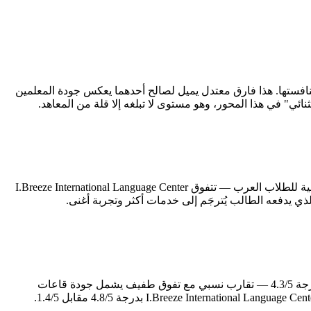
د الأكاديمي — وهو العمود الفقري لأي تجربة دراسية — تتقدم I.Breeze International Language Center بدرجة 4.8/5 مقابل 3.8/5 لمنافستها. هذا فارق معتدل يميل لصالح أحدهما يعكس جودة المعلمين
الحياة اليومية خارج قاعة الدراسة تُشكّل نصف تجربة الطالب في الفلبين، إن لم تكن أكثر. في محور الإقامة والأكل — الذي يُعدّ الأكثر حساسية للطلاب العرب — تتفوق I.Breeze International Language Center
البنية التحتية للمعهد تعكس مدى جديته في توفير بيئة دراسية متكاملة. I.Breeze International Language Center تتميز في المرافق والمبنى بدرجة 4.3/5 — تقارب نسبي مع تفوق طفيف يشمل جودة قاعات