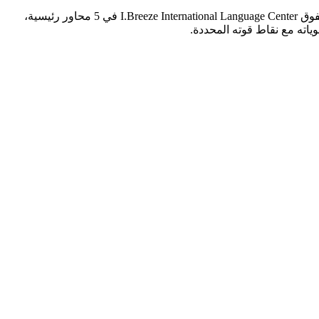
بناءً على تقييم DES الشامل، تتفوق I.Breeze International Language Center على Cebu Blue Ocean Academy بتقييم كلي 3.89 مقابل 3.29. يتفوق I.Breeze International Language Center في 5 محاور رئيسية،