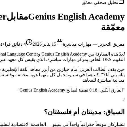
تحليل صحفي معمّق
Genius English Academy
مقابل
er
معمّقة
م
فريق التحرير — مهارات مباشرة
15 يناير 2026
4
دقائق قراءة
التقييم DES الخاص بمركز مهارات مباشرة، الذي يقيس كل معهد عبر 9 محاور موضوعية تشمل الجانب الأكاديمي والمرافق والإقامة والأكل والموقع والأمان وغيرها.
ميدانية مباشرة للمعاهد.
"
الفارق الكلي: 0.18 نقطة لصالح Genius English Academy
"
2
السياق: مدينتان أم فلسفتان؟
تتشاركان موقعاً جغرافياً واحداً في سيبو — العاصمة الاقتصادية للفلبين