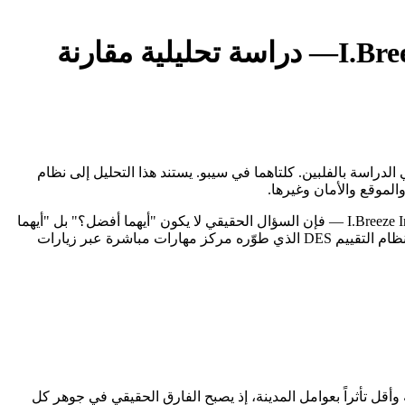
I.Bre
— دراسة تحليلية مقارنة
أكثر المقارنات أهمية للطلاب العرب الراغبين في الدراسة بالفلبين. كلتاهما في سيبو. يستند هذا التحليل إلى نظام
حين يقف الطالب العربي أمام خيارَين من أبرز معاهد اللغة الإنجليزية في الفلبين — Genius English Academy وI.Breeze International Language Center — فإن السؤال الحقيقي لا يكون "أيهما أفضل؟" بل "أيهما
يناسبني أنا؟". كلتاهما في سيبو، تحمل كل منهما هوية مختلفة وفلسفة تعليمية مغايرة. هذا التقرير يُقارن بينهما بأرقام حقيقية مستخرجة من نظام التقييم DES الذي طوّره مركز مهارات مباشرة عبر زيارات
ة وأقل تأثراً بعوامل المدينة، إذ يصبح الفارق الحقيقي في جوهر كل