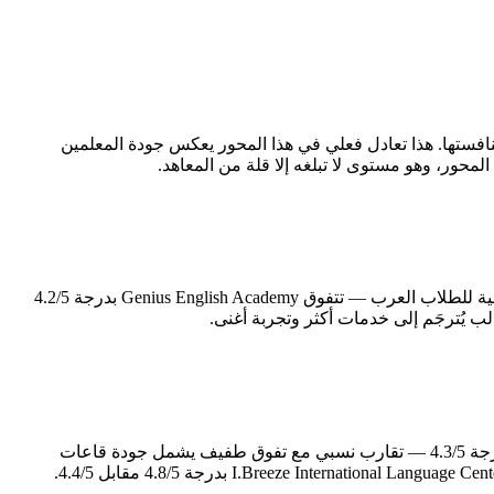
 الأكاديمي — وهو العمود الفقري لأي تجربة دراسية — تتقدم I.Breeze International Language Center بدرجة 4.8/5 مقابل 4.7/5 لمنافستها. هذا تعادل فعلي في هذا المحور يعكس جودة المعلمين
الحياة اليومية خارج قاعة الدراسة تُشكّل نصف تجربة الطالب في الفلبين، إن لم تكن أكثر. في محور الإقامة والأكل — الذي يُعدّ الأكثر حساسية للطلاب العرب — تتفوق Genius English Academy بدرجة 4.2/5
البنية التحتية للمعهد تعكس مدى جديته في توفير بيئة دراسية متكاملة. I.Breeze International Language Center تتميز في المرافق والمبنى بدرجة 4.3/5 — تقارب نسبي مع تفوق طفيف يشمل جودة قاعات