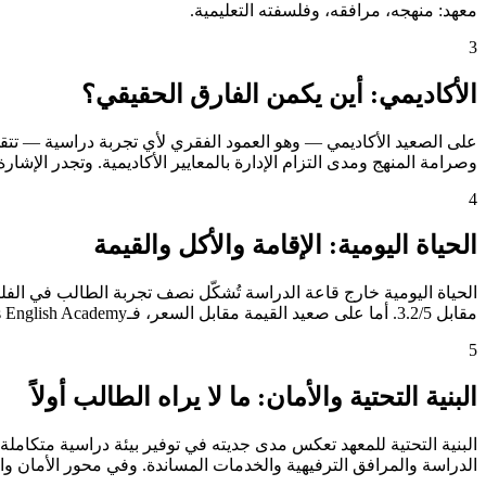
معهد: منهجه، مرافقه، وفلسفته التعليمية.
3
الأكاديمي: أين يكمن الفارق الحقيقي؟
وصرامة المنهج ومدى التزام الإدارة بالمعايير الأكاديمية. وتجدر الإشارة إلى أن Genius English Academy تحصل على تقييم "استثنائي" في هذا المحور، وهو مستوى لا تبلغه 
4
الحياة اليومية: الإقامة والأكل والقيمة
مقابل 3.2/5. أما على صعيد القيمة مقابل السعر، فـGenius English Academy تتصدر بوضوح بدرجة 4.0/5، مما يعني أن الريال الذي يدفعه الطالب يُترجَم إلى خدمات أكثر وتجربة أغنى.
5
البنية التحتية والأمان: ما لا يراه الطالب أولاً
الدراسة والمرافق الترفيهية والخدمات المساندة. وفي محور الأمان والنظام الداخلي — الذي يشغل بال أ