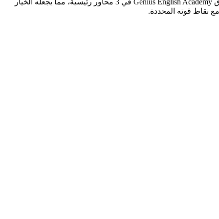
بناءً على تقييم DES الشامل، تتفوق Genius English Academy على I.Breeze International Language Center بتقييم كلي 4.07 مقابل 3.89. يتفوق Genius English Academy في 3 محاور رئيسية، مما يجعله الخيار