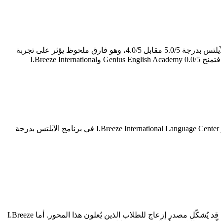
لمن يدرس بهدف اجتياز اختبار الآيلتس، يصبح هذا المحور تحديداً هو بوصلة القرار. I.Breeze International Language Center تتفوق في برنامج الآيلتس بدرجة 5.0/5 مقابل 4.0/5، وهو فارق ملحوظ يؤثر على تجربة
الطالب يعكس جودة المعلمين المتخصصين وكثافة التدريب على مهارات الاختبار. أما تقييمات جوجل — التي تعكس رأي الطلاب الفعليين — فتمنح Genius English Academy 0.0/5 وI.Breeze International
أبرز ما يميز Genius English Academy هو الجانب الأكاديمي بدرجة 4.7/5 — وهو المحور الذي يبرز فيه على خريطة المعاهد. في المقابل، تتميز I.Breeze International Language Center في برنامج الآيلتس بدرجة
كل معهد يحمل ثغرات ينبغي معرفتها قبل التسجيل. Genius English Academy تُسجّل أدنى درجاتها في القيمة مقابل السعر (4.0/5)، وهو جانب قد يُشكّل مصدر إزعاج للطلاب الذين يُعلون هذا المحور. أما I.Breeze