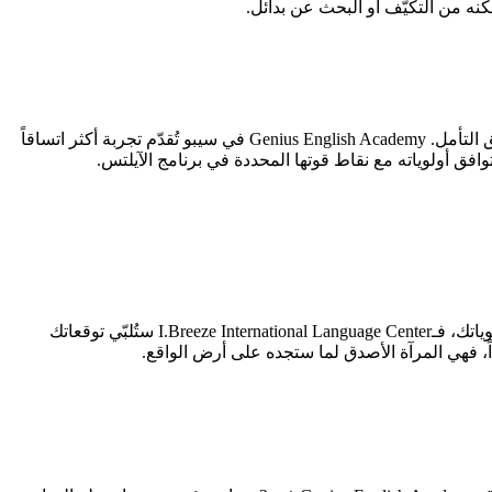
يخلص هذا التحليل إلى أن Genius English Academy (4.07/5) تتفوق على I.Breeze International Language Center (3.89/5) بتفوق طفيف يستحق التأمل. Genius English Academy في سيبو تُقدّم تجربة أكثر اتساقاً
إن كنت طالباً يُولي أهمية قصوى لـالجانب الأكاديمي، فـGenius English Academy هي خيارك الأمثل. أما إن كان برنامج الآيلتس في صدارة أولوياتك، فـI.Breeze International Language Center ستُلبّي توقعاتك
ً، فهي المرآة الأصدق لما ستجده على أرض الواقع.