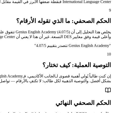
International Language Center فنقطة ضعفها الأبرز في القيمة مقابل السعر (2.0/5). الوعي بهذه الثغرات مسبقاً يُجنّب الطالب خيبة الأمل ويُمكّنه من التكيّف أو البحث عن بدائل.
9
الحكم الصحفي: ما الذي تقوله الأرقام؟
وأعلى قيمة وفق معايير DES التسعة. غير أن هذا لا يعني أن I.Breeze International Language Center خيار سيئ — فهي تظل خياراً قوياً لمن تتوافق أولوياته مع نقاط قوتها المحددة في برنامج الآيلتس.
"
Genius English Academy تتصدر بتقييم 4.07/5
"
10
التوصية العملية: كيف تختار؟
بشكل أفضل. والتوصية الذهبية لكل طالب: لا تكتفِ بالأرقام — تواصل م
الحكم الصحفي النهائي