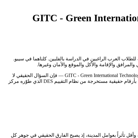
GITC - Green Internatio
English) وGITC - Green International Technological College من أكثر المقارنات أهمية للطلاب العرب الراغبين في الدراسة بالفلبين. كلتاهما في سيبو.
حين يقف الطالب العربي أمام خيارَين من أبرز معاهد اللغة الإنجليزية في الفلبين — English Fella 2 (Classic/J-Sparta Campus) وGITC - Green International Technological College — فإن السؤال الحقيقي لا
يكون "أيهما أفضل؟" بل "أيهما يناسبني أنا؟". كلتاهما في سيبو، تحمل كل منهما هوية مختلفة وفلسفة تعليمية مغايرة. هذا التقرير يُقارن بينهما بأرقام حقيقية مستخرجة من نظام التقييم DES الذي طوّره مركز
ة وأقل تأثراً بعوامل المدينة، إذ يصبح الفارق الحقيقي في جوهر كل