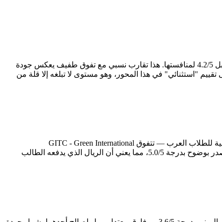
على الصعيد الأكاديمي — وهو العمود الفقري لأي تجربة دراسية — تتقدم GITC - Green International Technological College بدرجة 4.6/5 مقابل 4.2/5 لمنافستها. هذا تقارب نسبي مع تفوق طفيف يعكس جودة
لتزام الإدارة بالمعايير الأكاديمية. وتجدر الإشارة إلى أن English Fella 2 (Classic/J-Sparta Campus) تحصل على تقييم "استثنائي" في هذا المحور، وهو مستوى لا تبلغه إلا قلة من
الحياة اليومية خارج قاعة الدراسة تُشكّل نصف تجربة الطالب في الفلبين، إن لم تكن أكثر. في محور الإقامة والأكل — الذي يُعدّ الأكثر حساسية للطلاب العرب — تتفوق GITC - Green International
Technological College بدرجة 3.5/5 مقابل 3.1/5. أما على صعيد القيمة مقابل السعر، فـGITC - Green International Technological College تتصدر بوضوح بدرجة 5.0/5، مما يعني أن الريال الذي يدفعه الطالب
البنية التحتية للمعهد تعكس مدى جديته في توفير بيئة دراسية متكاملة. GITC - Green International Technological College تتميز في المرافق والمبنى بدرجة 3.6/5 — فارق معتدل يميل لصالح أحدهما يشمل جودة