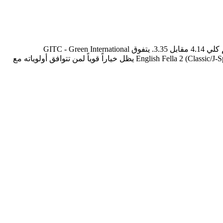
بناءً على تقييم DES الشامل، تتفوق GITC - Green International Technological College على English Fella 2 (Classic/J-Sparta Campus) بتقييم كلي 4.14 مقابل 3.35. يتفوق GITC - Green International
Technological College في 6 محاور رئيسية، مما يجعله الخيار الأنسب للطلاب الذين يبحثون عن تجربة دراسية متكاملة. غير أن English Fella 2 (Classic/J-Sparta Campus) يظل خياراً قوياً لمن تتوافق أولوياته مع