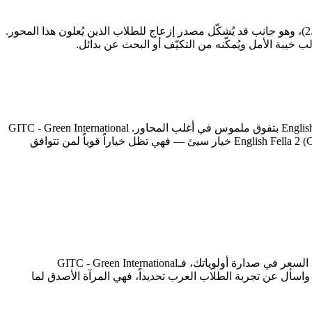
كل معهد يحمل ثغرات ينبغي معرفتها قبل التسجيل. English Fella 2 (Classic/J-Sparta Campus) تُسجّل أدنى درجاتها في الموقع الجغرافي (2.7/5)، وهو جانب قد يُشكّل مصدر إزعاج للطلاب الذين يُعلون هذا المحور.
يخلص هذا التحليل إلى أن GITC - Green International Technological College (4.14/5) تتفوق على English Fella 2 (Classic/J-Sparta Campus) (3.35/5) بتفوق ملموس في أغلب المحاور. GITC - Green International
Technological College في سيبو تُقدّم تجربة أكثر اتساقاً وأعلى قيمة وفق معايير DES التسعة. غير أن هذا لا يعني أن English Fella 2 (Classic/J-Sparta Campus) خيار سيئ — فهي تظل خياراً قوياً لمن تتوافق
إن كنت طالباً يُولي أهمية قصوى لـالجانب الأكاديمي، فـEnglish Fella 2 (Classic/J-Sparta Campus) هي خيارك الأمثل. أما إن كان القيمة مقابل السعر في صدارة أولوياتك، فـGITC - Green International
يدانياً، واسأل عن تجربة الطلاب العرب تحديداً، فهي المرآة الأصدق لما