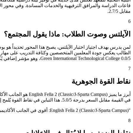
مقابل 2.7/5.
6
الآيلتس وصوت الطلاب: ماذا يقول المجتمع؟
Green International Technological College 0.0/5، وهو مؤشر إضافي يُكمل الصورة دون أن يكون الفيصل الوحيد.
7
نقاط القوة الجوهرية
في القيمة مقابل السعر بدرجة 5.0/5. هذا التباين في نقاط القوة يُلمح إلى أن الاختيار بينهما ليس قراراً عاماً بل قراراً شخصياً يعتمد على ما يُعلي الطالب من أولويات.
"
English Fella 2 (Classic/J-Sparta Campus): أقوى في الجانب الأكاديمي · GITC - Green International Technological College: أقوى في القيمة مقابل السعر
8