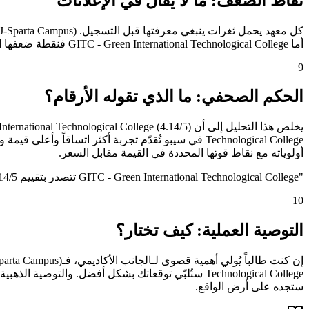
نقاط الضعف: ما لا يُقال في الإعلانات
أما GITC - Green International Technological College فنقطة ضعفها الأبرز في برنامج الآيلتس (3.0/5). الوعي بهذه الثغرات مسبقاً يُجنّب الطالب خيبة الأمل ويُمكّنه من التكيّف أو البحث عن بدائل.
9
الحكم الصحفي: ما الذي تقوله الأرقام؟
أولوياته مع نقاط قوتها المحددة في القيمة مقابل السعر.
"
GITC - Green International Technological College تتصدر بتقييم 4.14/5
10
التوصية العملية: كيف تختار؟
Technological College ستُلبّي توقعاتك بشكل أفضل. و
ستجده على أرض الواقع.