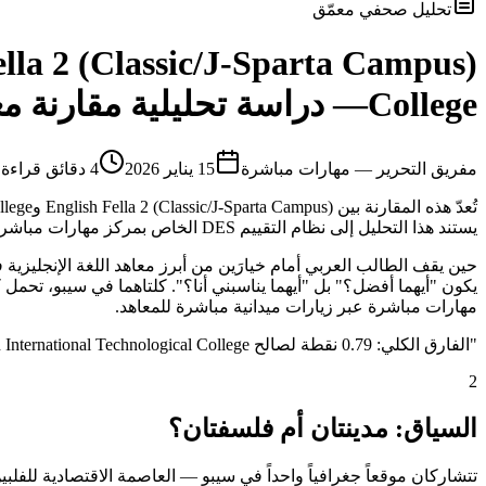
تحليل صحفي معمّق
ella 2 (Classic/J-Sparta Campus)
College
— دراسة تحليلية مقارنة مع
م
فريق التحرير — مهارات مباشرة
15 يناير 2026
4
دقائق قراءة
يستند هذا التحليل إلى نظام التقييم DES الخاص بمركز مهارات مباشرة، الذي يقيس كل معهد عبر 9 محاور موضوعية تشمل الجانب الأكاديمي والمرافق والإقامة والأكل والموقع والأمان وغيرها.
مهارات مباشرة عبر زيارات ميدانية مباشرة للمعاهد.
"
الفارق الكلي: 0.79 نقطة لصالح GITC - Green International Technological College
2
السياق: مدينتان أم فلسفتان؟
تتشاركان موقعاً جغرافياً واحداً في سيبو — العاصمة الاقتصادية للفلبين