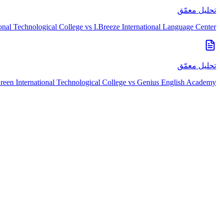
تحليل معمّق
onal Technological College
vs
I.Breeze International Language Center
تحليل معمّق
een International Technological College
vs
Genius English Academy