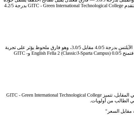
قاعات الدراسة والمرافق الترفيهية والخدمات المساندة. وفي محور الأمان والنظام الداخلي — الذي يشغل بال أولياء الأمور بشكل خاص — تتقدم GITC - Green International Technological College بدرجة 4.2/5
لمن يدرس بهدف اجتياز اختبار الآيلتس، يصبح هذا المحور تحديداً هو بوصلة القرار. English Fella 2 (Classic/J-Sparta Campus) تتفوق في برنامج الآيلتس بدرجة 4.0/5 مقابل 3.0/5، وهو فارق ملحوظ يؤثر على تجربة
الطالب يعكس جودة المعلمين المتخصصين وكثافة التدريب على مهارات الاختبار. أما تقييمات جوجل — التي تعكس رأي الطلاب الفعليين — فتمنح English Fella 2 (Classic/J-Sparta Campus) 0.0/5 وGITC -
أبرز ما يميز English Fella 2 (Classic/J-Sparta Campus) هو الجانب الأكاديمي بدرجة 4.2/5 — وهو المحور الذي يبرز فيه على خريطة المعاهد. في المقابل، تتميز GITC - Green International Technological College
"