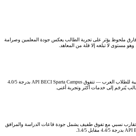
فقري لأي تجربة دراسية — تتقدم API BECI Sparta Campus بدرجة 5.0/5 مقابل 3.6/5 لمنافستها. هذا فارق ملحوظ يؤثر على تجربة الطالب يعكس جودة المعلمين وصرامة
الحياة اليومية خارج قاعة الدراسة تُشكّل نصف تجربة الطالب في الفلبين، إن لم تكن أكثر. في محور الإقامة والأكل — الذي يُعدّ الأكثر حساسية للطلاب العرب — تتفوق API BECI Sparta Campus بدرجة 4.0/5
حتية للمعهد تعكس مدى جديته في توفير بيئة دراسية متكاملة. API BECI Sparta Campus تتميز في المرافق والمبنى بدرجة 3.9/5 — تقارب نسبي مع تفوق طفيف يشمل جودة قاعات الدراسة والمرافق