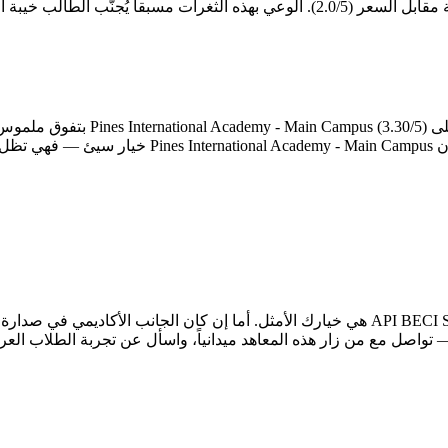
أكثر اتساقاً وأعلى قيمة وفق معايير DES التسعة. غير أ
 تواصل مع من زار هذه المعاهد ميدانياً، واسأل عن تجربة الطلاب العر