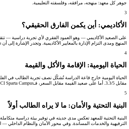
جوهر كل معهد: منهجه، مرافقه، وفلسفته التعليمية.
3
الأكاديمي: أين يكمن الفارق الحقيقي؟
المنهج ومدى التزام الإدارة بالمعايير الأكاديمية. وتجدر الإشارة إلى أن API BECI Sparta Campus تحصل على تقييم "استثنائي" في هذا المحور، وهو مستوى لا تبلغه إلا قلة من المعاهد.
4
الحياة اليومية: الإقامة والأكل والقيمة
مقابل 3.3/5. أما على صعيد القيمة مقابل السعر، فـAPI BECI Sparta Campus تتصدر بوضوح بدرجة 5.0/5، مما يعني أن الريال الذي يدفعه الطالب يُترجَم إلى خدمات أكثر وتجربة أغنى.
5
البنية التحتية والأمان: ما لا يراه الطالب أولاً
الترفيهية والخدمات المساندة. وفي محور الأمان والنظام الداخلي — الذي يشغل بال أولياء الأمور