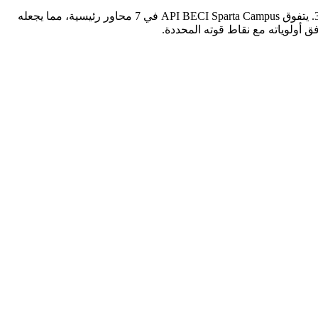
بناءً على تقييم DES الشامل، تتفوق API BECI Sparta Campus على Pines International Academy - Main Campus بتقييم كلي 4.10 مقابل 3.30. يتفوق API BECI Sparta Campus في 7 محاور رئيسية، مما يجعله