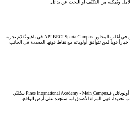
يخلص هذا التحليل إلى أن API BECI Sparta Campus (4.10/5) تتفوق على Pines International Academy - Main Campus (3.30/5) بتفوق ملموس في أغلب المحاور. API BECI Sparta Campus في باغيو تُقدّم تجربة
ن هذا لا يعني أن Pines International Academy - Main Campus خيار سيئ — فهي تظل خياراً قوياً لمن تتوافق أولوياته مع نقاط قوتها المحددة في الجانب
إن كنت طالباً يُولي أهمية قصوى لـالجانب الأكاديمي، فـAPI BECI Sparta Campus هي خيارك الأمثل. أما إن كان الجانب الأكاديمي في صدارة أولوياتك، فـPines International Academy - Main Campus ستُلبّي
ب تحديداً، فهي المرآة الأصدق لما ستجده على أرض الواقع.