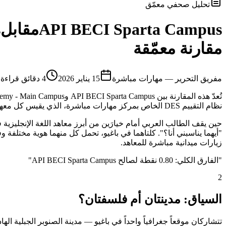
تحليل صحفي معمّق
API BECI Sparta Campus
مقابل
s
مقارنة معمّقة
م
فريق التحرير — مهارات مباشرة
15 يناير 2026
4
دقائق قراءة
نظام التقييم DES الخاص بمركز مهارات مباشرة، الذي يقيس كل معهد عبر 9 محاور موضوعية تشمل الجانب الأكاديمي والمرافق والإقامة والأكل والموقع والأمان وغيرها.
زيارات ميدانية مباشرة للمعاهد.
"
الفارق الكلي: 0.80 نقطة لصالح API BECI Sparta Campus
"
2
السياق: مدينتان أم فلسفتان؟
تتشاركان موقعاً جغرافياً واحداً في باغيو — مدينة الصنوبر الجبلية اله