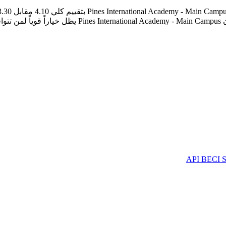
دة.
API BECI S