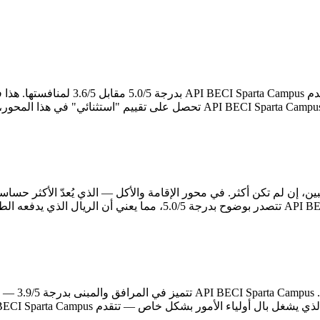
على الصعيد الأكاديمي — وهو العمود ال
البنية الت
 بشكل خاص — تتقدم API BECI Sparta Campus بدرجة 4.4/5 مقابل 3.4/5.