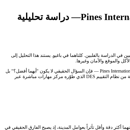
Pines Inter
— دراسة تحليلية
Pines  من أكثر المقارنات أهمية للطلاب العرب الراغبين في الدراسة بالفلبين. كلتاهما في باغيو. يستند هذا التحليل إلى
حين يقف الطالب العربي أمام خيارَين من أبرز معاهد اللغة الإنجليزية في الفلبين — API BECI Sparta Campus وPines International Academy - Main Campus — فإن السؤال الحقيقي لا يكون "أيهما أفضل؟" بل
"أيهما يناسبني أنا؟". كلتاهما في باغيو، تحمل كل منهما هوية مختلفة وفلسفة تعليمية مغايرة. هذا التقرير يُقارن بينهما بأرقام حقيقية مستخرجة من نظام التقييم DES الذي طوّره مركز مهارات مباشرة عبر
هما أكثر دقة وأقل تأثراً بعوامل المدينة، إذ يصبح الفارق الحقيقي في