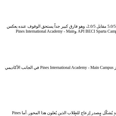
لمن يدرس بهدف اجتياز اختبار الآيلتس، يصبح هذا المحور تحديداً هو بوصلة القرار. API BECI Sparta Campus تتفوق في برنامج الآيلتس بدرجة 5.0/5 مقابل 2.0/5، وهو فارق كبير جداً يستحق الوقوف عنده يعكس
جودة المعلمين المتخصصين وكثافة التدريب على مهارات الاختبار. أما تقييمات جوجل — التي تعكس رأي الطلاب الفعليين — فتمنح API BECI Sparta Campus 4.5/5 وPines International Academy - Main
أبرز ما يميز API BECI Sparta Campus هو الجانب الأكاديمي بدرجة 5.0/5 — وهو المحور الذي يبرز فيه على خريطة المعاهد. في المقابل، تتميز Pines International Academy - Main Campus في الجانب الأكاديمي
كل معهد يحمل ثغرات ينبغي معرفتها قبل التسجيل. API BECI Sparta Campus تُسجّل أدنى درجاتها في الموقع الجغرافي (3.7/5)، وهو جانب قد يُشكّل مصدر إزعاج للطلاب الذين يُعلون هذا المحور. أما Pines