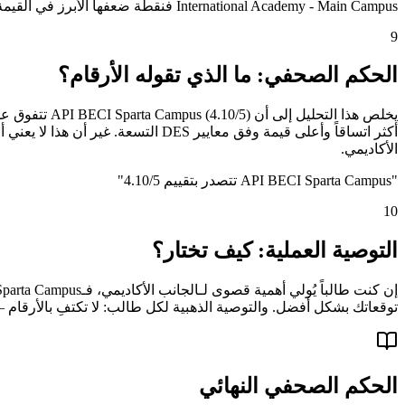
International Academy - Main Campus فنقطة ضعفها الأبرز في القيمة مقابل السعر (2.0/5). الوعي بهذه الثغرات مسبقاً يُجنّب الطالب خيبة الأمل ويُمكّنه من التكيّف أو البحث عن بدائل.
9
الحكم الصحفي: ما الذي تقوله الأرقام؟
الأكاديمي.
"
API BECI Sparta Campus تتصدر بتقييم 4.10/5
"
10
التوصية العملية: كيف تختار؟
توقعاتك بشكل أفضل. والتوصية الذهبية لكل طالب: لا تكتفِ بالأرقام —
الحكم الصحفي النهائي