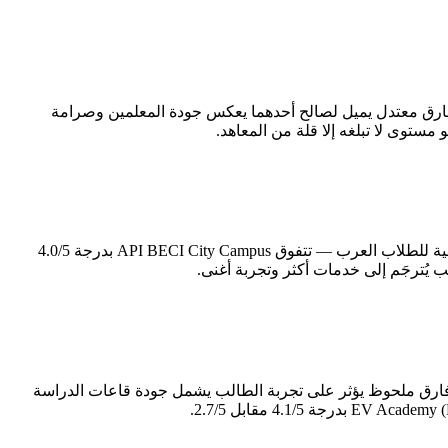
ي لأي تجربة دراسية — تتقدم EV Academy (Evenglish) بدرجة 4.4/5 مقابل 3.9/5 لمنافستها. هذا فارق معتدل يميل لصالح أحدهما يعكس جودة المعلمين وصرامة
الحياة اليومية خارج قاعة الدراسة تُشكّل نصف تجربة الطالب في الفلبين، إن لم تكن أكثر. في محور الإقامة والأكل — الذي يُعدّ الأكثر حساسية للطلاب العرب — تتفوق API BECI City Campus بدرجة 4.0/5
ية للمعهد تعكس مدى جديته في توفير بيئة دراسية متكاملة. EV Academy (Evenglish) تتميز في المرافق والمبنى بدرجة 5.0/5 — فارق ملحوظ يؤثر على تجربة الطالب يشمل جودة قاعات الدراسة