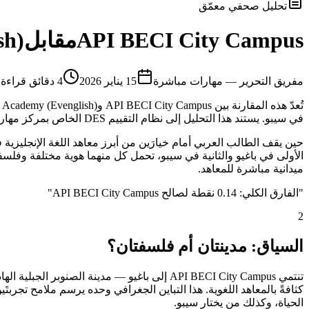
تحليل صحفي معمّق
API BECI City Campus
مقابل
sh)
م
فريق التحرير — مهارات مباشرة
15 يناير 2026
4
دقائق قراءة
في سيبو. يستند هذا التحليل إلى نظام التقييم DES الخاص بمركز مهارات مباشرة، الذي يقيس كل معهد عبر 9 محاور موضوعية تشمل الجانب الأكاديمي والمرافق والإقامة والأكل والموقع والأمان وغيرها.
ميدانية مباشرة للمعاهد.
"
الفارق الكلي: 0.14 نقطة لصالح API BECI City Campus
"
2
السياق: مدينتان أم فلسفتان؟
كثافةً بالمعاهد اللغوية. هذا التباين الجغرافي وحده يرسم ملامح تجربت
الحياة، وكذلك من يختار سيبو.