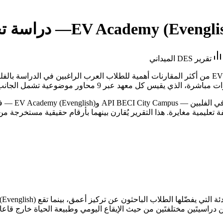
EV Academy (Evengli
— دراسة تحل
تقرير DES الميداني
حين يقف الطال
َين دراسيتَين مختلفتَين من حيث الإيقاع اليومي وطبيعة الحياة خارج قاع