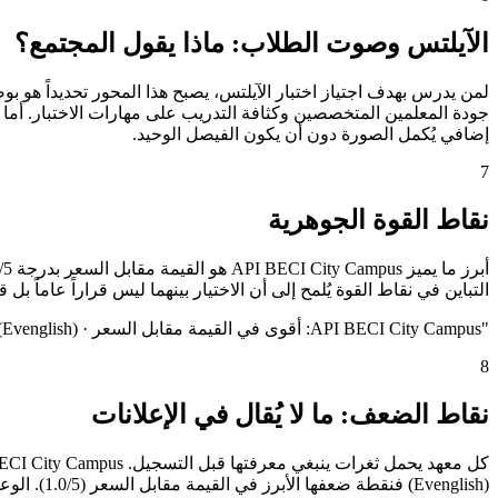
الآيلتس وصوت الطلاب: ماذا يقول المجتمع؟
إضافي يُكمل الصورة دون أن يكون الفيصل الوحيد.
7
نقاط القوة الجوهرية
التباين في نقاط القوة يُلمح إلى أن الاختيار بينهما ليس قراراً عاماً بل
"
API BECI City Campus: أقوى في القيمة مقابل السعر · EV Academy (Evenglish): أقوى في المرافق والمبنى
8
نقاط الضعف: ما لا يُقال في الإعلانات
(Evenglish) فنقطة ضعفها الأبرز في القيمة مقابل السعر (1.0/5). الوعي بهذه الثغرات مسبقاً يُجنّب الطالب خيبة الأمل ويُمكّنه من التكيّف أو البحث عن بدائل.