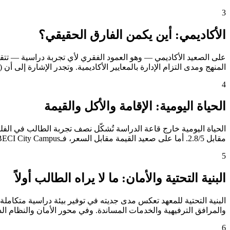
3
الأكاديمي: أين يكمن الفارق الحقيقي؟
المنهج ومدى التزام الإدارة بالمعايير الأكاديمية. وتجدر الإشارة إلى أن EV Academy (Evenglish) تحصل على تقييم "ممتاز" في هذا المحور، وهو مستوى لا تبلغه إلا قلة من المعاهد.
4
الحياة اليومية: الإقامة والأكل والقيمة
مقابل 2.8/5. أما على صعيد القيمة مقابل السعر، فـAPI BECI City Campus تتصدر بوضوح بدرجة 5.0/5، مما يعني أن الريال الذي يدفعه الطالب يُترجَم إلى خدمات أكثر وتجربة أغنى.
5
البنية التحتية والأمان: ما لا يراه الطالب أولاً
والمرافق الترفيهية والخدمات المساندة. وفي محور الأمان والنظام الداخلي — الذي يشغل بال أو
6