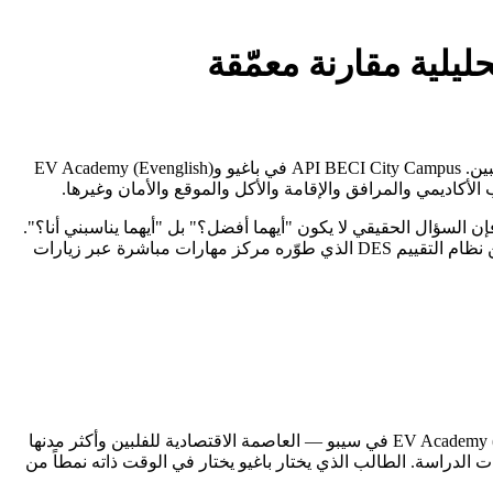
يلية مقارنة معمّقة
تُعدّ هذه المقارنة بين API BECI City Campus وEV Academy (Evenglish) من أكثر المقارنات أهمية للطلاب العرب الراغبين في الدراسة بالفلبين. API BECI City Campus في باغيو وEV Academy (Evenglish)
ب العربي أمام خيارَين من أبرز معاهد اللغة الإنجليزية في الفلبين — API BECI City Campus وEV Academy (Evenglish) — فإن السؤال الحقيقي لا يكون "أيهما أفضل؟" بل "أيهما يناسبني أنا؟".
الأولى في باغيو والثانية في سيبو، تحمل كل منهما هوية مختلفة وفلسفة تعليمية مغايرة. هذا التقرير يُقارن بينهما بأرقام حقيقية مستخرجة من نظام التقييم DES الذي طوّره مركز مهارات مباشرة عبر زيارات
تنتمي API BECI City Campus إلى باغيو — مدينة الصنوبر الجبلية الهادئة التي يفضّلها الطلاب الباحثون عن تركيز أعمق، بينما تقع EV Academy (Evenglish) في سيبو — العاصمة الاقتصادية للفلبين وأكثر مدنها
ات الدراسة. الطالب الذي يختار باغيو يختار في الوقت ذاته نمطاً من