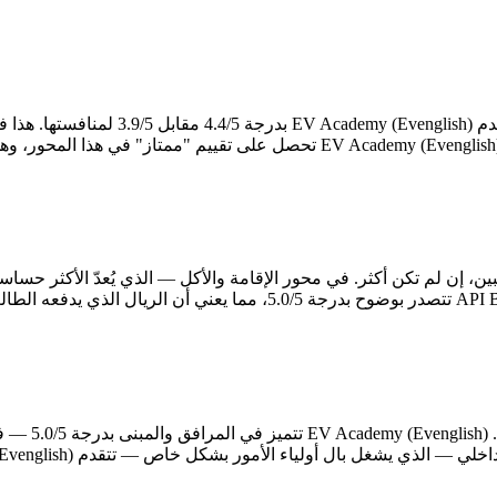
على الصعيد الأكاديمي — وهو العمود الفقر
البنية التحت
لياء الأمور بشكل خاص — تتقدم EV Academy (Evenglish) بدرجة 4.1/5 مقابل 2.7/5.