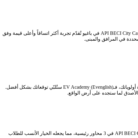
يخلص هذا التحليل إلى أن API BECI City Campus (3.78/5) تتفوق على EV Academy (Evenglish) (3.64/5) بتفوق طفيف يستحق التأمل. API BECI City Campus في باغيو تُقدّم تجربة أكثر اتساقاً وأعلى قيمة وفق
إن كنت طالباً يُولي أهمية قصوى لـالقيمة مقابل السعر، فـAPI BECI City Campus هي خيارك الأمثل. أما إن كان المرافق والمبنى في صدارة أولوياتك، فـEV Academy (Evenglish) ستُلبّي توقعاتك بشكل أفضل.
 الأصدق لما ستجده على أرض الواقع.
بناءً على تقييم DES الشامل، تتفوق API BECI City Campus على EV Academy (Evenglish) بتقييم كلي 3.78 مقابل 3.64. يتفوق API BECI City Campus في 3 محاور رئيسية، مما يجعله الخيار الأنسب للطلاب