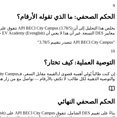
9
الحكم الصحفي: ما الذي تقوله الأرقام؟
معايير DES التسعة. غير أن هذا لا يعني أن EV Academy (Evenglish) خيار سيئ — فهي تظل خياراً قوياً لمن تتوافق أولوياته مع نقاط قوتها المحددة في المرافق والمبنى.
"
API BECI City Campus تتصدر بتقييم 3.78/5
"
10
التوصية العملية: كيف تختار؟
والتوصية الذهبية لكل طالب: لا تكتفِ بالأرقام — تواصل مع من زار هذ
الحكم الصحفي النهائي