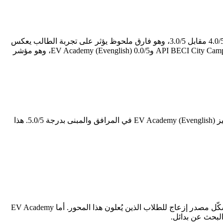
لمن يدرس بهدف اجتياز اختبار الآيلتس، يصبح هذا المحور تحديداً هو بوصلة القرار. EV Academy (Evenglish) تتفوق في برنامج الآيلتس بدرجة 4.0/5 مقابل 3.0/5، وهو فارق ملحوظ يؤثر على تجربة الطالب يعكس
جودة المعلمين المتخصصين وكثافة التدريب على مهارات الاختبار. أما تقييمات جوجل — التي تعكس رأي الطلاب الفعليين — فتمنح API BECI City Campus 4.5/5 وEV Academy (Evenglish) 0.0/5، وهو مؤشر
أبرز ما يميز API BECI City Campus هو القيمة مقابل السعر بدرجة 5.0/5 — وهو المحور الذي يبرز فيه على خريطة المعاهد. في المقابل، تتميز EV Academy (Evenglish) في المرافق والمبنى بدرجة 5.0/5. هذا
كل معهد يحمل ثغرات ينبغي معرفتها قبل التسجيل. API BECI City Campus تُسجّل أدنى درجاتها في الأمان والنظام (2.7/5)، وهو جانب قد يُشكّل مصدر إزعاج للطلاب الذين يُعلون هذا المحور. أما EV Academy