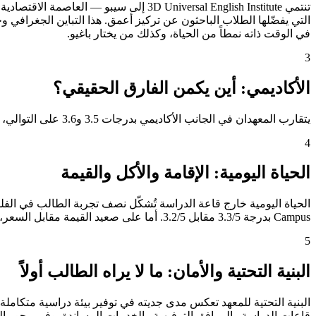
التي يفضّلها الطلاب الباحثون عن تركيز أعمق. هذا التباين الجغرافي و
في الوقت ذاته نمطاً من الحياة، وكذلك من يختار باغيو.
3
الأكاديمي: أين يكمن الفارق الحقيقي؟
يتقارب المعهدان في الجانب الأكاديمي بدرجات 3.5 و3.6 على التوالي، مما يعني أن الطالب لن يجد فارقاً جوهرياً في جودة التعليم بين الخيارَين، وسيكون قراره مبنياً على عوامل أخرى.
4
الحياة اليومية: الإقامة والأكل والقيمة
Campus بدرجة 3.3/5 مقابل 3.2/5. أما على صعيد القيمة مقابل السعر، فـ3D Universal English Institute تتصدر بوضوح بدرجة 3.0/5، مما يعني أن الريال الذي يدفعه الطالب يُترجَم إلى خدمات أكثر وتجربة أغنى.
5
البنية التحتية والأمان: ما لا يراه الطالب أولاً