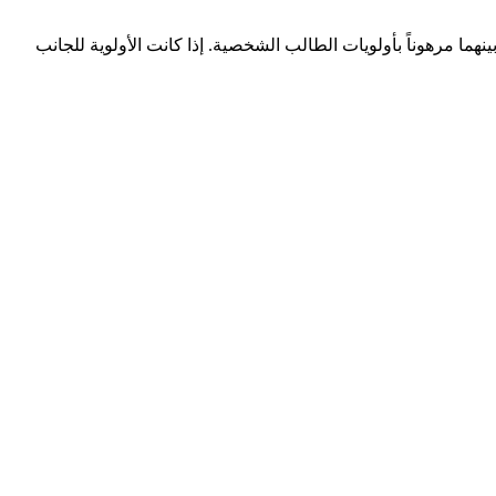
Pines International Academy - Ma في التقييم الكلي (3.21 مقابل 3.30)، مما يجعل الاختيار بينهما مرهوناً بأولويات الطالب الشخصية. إذا كانت الأولوية للجانب