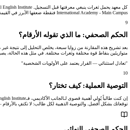
International Academy - Main Campus فنقطة ضعفها الأبرز في القيمة مقابل السعر (2.0/5). الوعي بهذه الثغرات مسبقاً يُجنّب الطالب خيبة الأمل ويُمكّنه من التكيّف أو البحث عن بدائل.
9
الحكم الصحفي: ما الذي تقوله الأرقام؟
متوازيتَين بنقاط قوة مختلفة وثغرات مختلفة. في مثل هذه الحالة، يصبح
"
تعادل استثنائي — القرار يعتمد على الأولويات الشخصية
"
10
التوصية العملية: كيف تختار؟
توقعاتك بشكل أفضل. والتوصية الذهبية لكل طالب: لا تكتفِ بالأرقام —
الحكم الصحفي النهائي