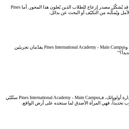
كل معهد يحمل ثغرات ينبغي معرفتها قبل التسجيل. 3D Universal English Institute تُسجّل أدنى درجاتها في الأمان والنظام (1.8/5)، وهو جانب قد يُشكّل مصدر إزعاج للطلاب الذين يُعلون هذا المحور. أما Pines
بعد تشريح هذه المقارنة من زوايا سبعة، يخلص التحليل إلى نتيجة غير مألوفة: المعهدان متكافئان بصورة لافتة. 3D Universal English Institute وPines International Academy - Main Campus يقدّمان تجربتَين
يداً؟"
إن كنت طالباً يُولي أهمية قصوى لـالجانب الأكاديمي، فـ3D Universal English Institute هي خيارك الأمثل. أما إن كان الجانب الأكاديمي في صدارة أولوياتك، فـPines International Academy - Main Campus ستُلبّي
ب تحديداً، فهي المرآة الأصدق لما ستجده على أرض الواقع.