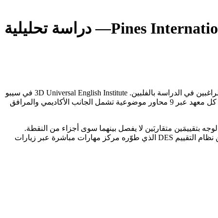
Pines Internat
— دراسة تحليلية
تُعدّ هذه المقارنة بين 3D Universal English Institute وPines International Academy - Main Campus من أكثر المقارنات أهمية للطلاب العرب الراغبين في الدراسة بالفلبين. 3D Universal English Institute في سيبو
وPines International Academy - Main Campus في باغيو. يستند هذا التحليل إلى نظام التقييم DES الخاص بمركز مهارات مباشرة، الذي يقيس كل معهد عبر 9 محاور موضوعية تشمل الجانب الأكاديمي والمرافق
خريطة المعاهد اللغوية بالفلبين، تقف 3D Universal English Institute وPines International Academy - Main Campus وجهاً لوجه بتقييمَين متقاربَين لا يفصل بينهما سوى أجزاء من النقطة.
الأولى في سيبو والثانية في باغيو، تحمل كل منهما هوية مختلفة وفلسفة تعليمية مغايرة. هذا التقرير يُقارن بينهما بأرقام حقيقية مستخرجة من نظام التقييم DES الذي طوّره مركز مهارات مباشرة عبر زيارات