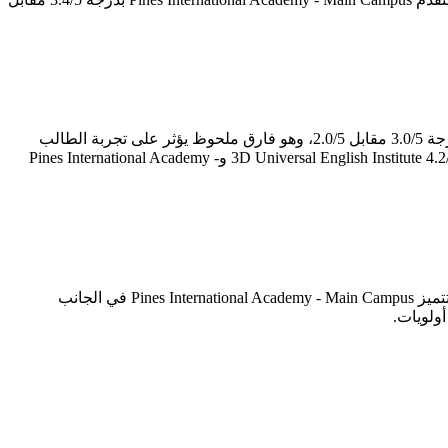
لمن يدرس بهدف اجتياز اختبار الآيلتس، يصبح هذا المحور تحديداً هو بوصلة القرار. 3D Universal English Institute تتفوق في برنامج الآيلتس بدرجة 3.0/5 مقابل 2.0/5، وهو فارق ملحوظ يؤثر على تجربة الطالب
يعكس جودة المعلمين المتخصصين وكثافة التدريب على مهارات الاختبار. أما تقييمات جوجل — التي تعكس رأي الطلاب الفعليين — فتمنح 3D Universal English Institute 4.2/5 وPines International Academy -
أبرز ما يميز 3D Universal English Institute هو الجانب الأكاديمي بدرجة 3.5/5 — وهو المحور الذي يبرز فيه على خريطة المعاهد. في المقابل، تتميز Pines International Academy - Main Campus في الجانب