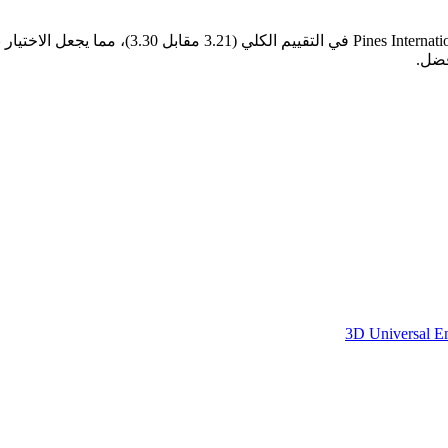
تتقارب 3D Universal English Institute وin Campus
أفضل.
3D Universal Eng