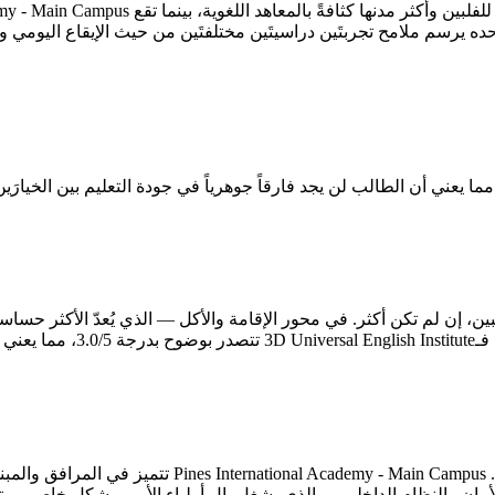
حده يرسم ملامح تجربتَين دراسيتَين مختلفتَين من حيث الإيقاع اليومي 