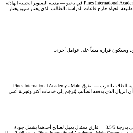
تنتمي 3D Universal English Institute إلى سيبو — العاصمة الاقتصادية للفلبين وأكثر مدنها كثافةً بالمعاهد اللغوية، بينما تقع Pines International Academy - Main Campus في باغيو — مدينة الصنوبر الجبلية الهادئة
وطبيعة الحياة خارج قاعات الدراسة. الطالب الذي يختار سيبو يختار
الحياة اليومية خارج قاعة الدراسة تُشكّل نصف تجربة الطالب في الفلبين، إن لم تكن أكثر. في محور الإقامة والأكل — الذي يُعدّ الأكثر حساسية للطلاب العرب — تتفوق Pines International Academy - Main
البنية التحتية للمعهد تعكس مدى جديته في توفير بيئة دراسية متكاملة. Pines International Academy - Main Campus تتميز في المرافق والمبنى بدرجة 3.5/5 — فارق معتدل يميل لصالح أحدهما يشمل جودة
قاعات الدراسة والمرافق الترفيهية والخدمات المساندة. وفي محور الأمان والنظام الداخلي — الذي يشغل بال أولياء الأمور بشكل خاص — تتقدم Pines International Academy - Main Campus بدرجة 3.4/5 مقابل