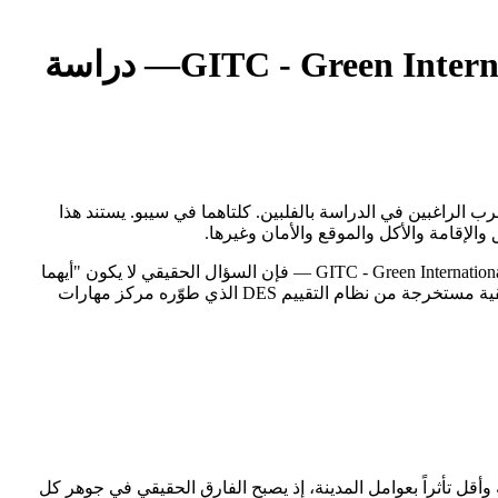
GITC - Green Interna
— دراسة
GITC - Green International Te من أكثر المقارنات أهمية للطلاب العرب الراغبين في الدراسة بالفلبين. كلتاهما في سيبو. يستند هذا
حين يقف الطالب العربي أمام خيارَين من أبرز معاهد اللغة الإنجليزية في الفلبين — 3D Universal English Institute وGITC - Green International Technological College — فإن السؤال الحقيقي لا يكون "أيهما
أفضل؟" بل "أيهما يناسبني أنا؟". كلتاهما في سيبو، تحمل كل منهما هوية مختلفة وفلسفة تعليمية مغايرة. هذا التقرير يُقارن بينهما بأرقام حقيقية مستخرجة من نظام التقييم DES الذي طوّره مركز مهارات
ة وأقل تأثراً بعوامل المدينة، إذ يصبح الفارق الحقيقي في جوهر كل