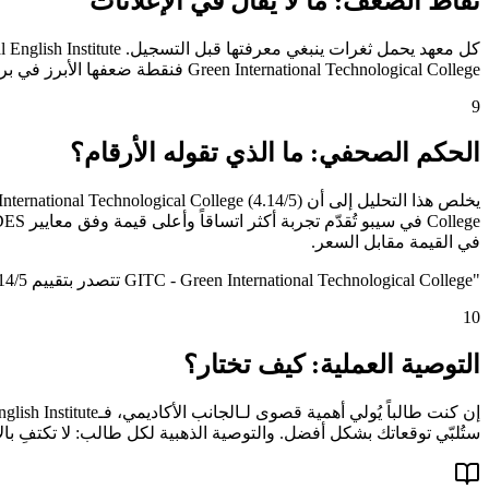
نقاط الضعف: ما لا يُقال في الإعلانات
Green International Technological College فنقطة ضعفها الأبرز في برنامج الآيلتس (3.0/5). الوعي بهذه الثغرات مسبقاً يُجنّب الطالب خيبة الأمل ويُمكّنه من التكيّف أو البحث عن بدائل.
9
الحكم الصحفي: ما الذي تقوله الأرقام؟
في القيمة مقابل السعر.
"
GITC - Green International Technological College تتصدر بتقييم 4.14/5
10
التوصية العملية: كيف تختار؟
ستُلبّي توقعاتك بشكل أفضل. والتوصية الذهبية لكل طالب: لا تكتفِ با