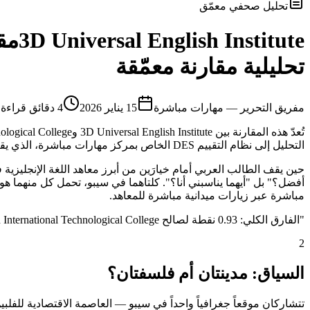
تحليل صحفي معمّق
3D Universal English Institute
مق
تحليلية مقارنة معمّقة
م
فريق التحرير — مهارات مباشرة
15 يناير 2026
4
دقائق قراءة
التحليل إلى نظام التقييم DES الخاص بمركز مهارات مباشرة، الذي يقيس كل معهد عبر 9 محاور موضوعية تشمل الجانب الأكاديمي والمرافق والإقامة والأكل والموقع والأمان وغيرها.
مباشرة عبر زيارات ميدانية مباشرة للمعاهد.
"
الفارق الكلي: 0.93 نقطة لصالح GITC - Green International Technological College
2
السياق: مدينتان أم فلسفتان؟
تتشاركان موقعاً جغرافياً واحداً في سيبو — العاصمة الاقتصادية للفلبين