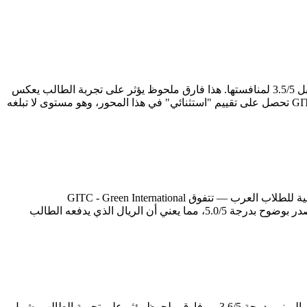
على الصعيد الأكاديمي — وهو العمود الفقري لأي تجربة دراسية — تتقدم GITC - Green International Technological College بدرجة 4.6/5 مقابل 3.5/5 لمنافستها. هذا فارق ملحوظ يؤثر على تجربة الطالب يعكس
جودة المعلمين وصرامة المنهج ومدى التزام الإدارة بالمعايير الأكاديمية. وتجدر الإشارة إلى أن GITC - Green International Technological College تحصل على تقييم "استثنائي" في هذا المحور، وهو مستوى لا تبلغه
الحياة اليومية خارج قاعة الدراسة تُشكّل نصف تجربة الطالب في الفلبين، إن لم تكن أكثر. في محور الإقامة والأكل — الذي يُعدّ الأكثر حساسية للطلاب العرب — تتفوق GITC - Green International
Technological College بدرجة 3.5/5 مقابل 3.2/5. أما على صعيد القيمة مقابل السعر، فـGITC - Green International Technological College تتصدر بوضوح بدرجة 5.0/5، مما يعني أن الريال الذي يدفعه الطالب
البنية التحتية للمعهد تعكس مدى جديته في توفير بيئة دراسية متكاملة. GITC - Green International Technological College تتميز في المرافق والمبنى بدرجة 3.6/5 — فارق ملحوظ يؤثر على تجربة الطالب يشمل