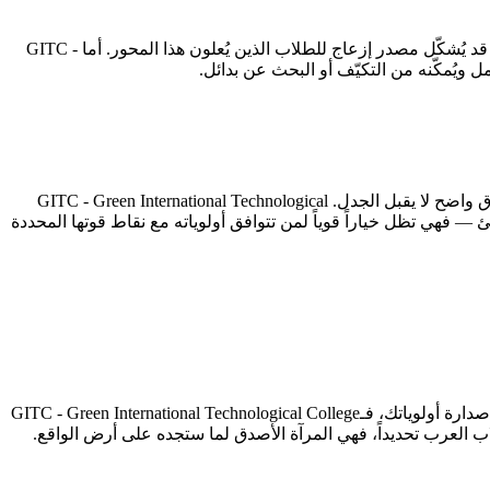
كل معهد يحمل ثغرات ينبغي معرفتها قبل التسجيل. 3D Universal English Institute تُسجّل أدنى درجاتها في الأمان والنظام (1.8/5)، وهو جانب قد يُشكّل مصدر إزعاج للطلاب الذين يُعلون هذا المحور. أما GITC -
يخلص هذا التحليل إلى أن GITC - Green International Technological College (4.14/5) تتفوق على 3D Universal English Institute (3.21/5) بفارق واضح لا يقبل الجدل. GITC - Green International Technological
تجربة أكثر اتساقاً وأعلى قيمة وفق معايير DES التسعة. غير أن هذا لا يعني أن 3D Universal English Institute خيار سيئ — فهي تظل خياراً قوياً لمن تتوافق أولوياته مع نقاط قوتها المحددة
إن كنت طالباً يُولي أهمية قصوى لـالجانب الأكاديمي، فـ3D Universal English Institute هي خيارك الأمثل. أما إن كان القيمة مقابل السعر في صدارة أولوياتك، فـGITC - Green International Technological College
اب العرب تحديداً، فهي المرآة الأصدق لما ستجده على أرض الواقع.