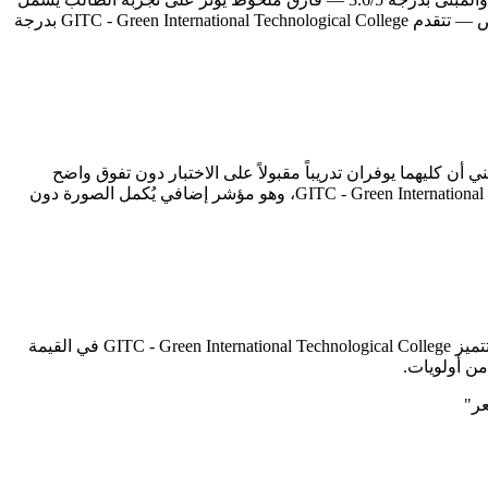
جودة قاعات الدراسة والمرافق الترفيهية والخدمات المساندة. وفي محور الأمان والنظام الداخلي — الذي يشغل بال أولياء الأمور بشكل خاص — تتقدم GITC - Green International Technological College بدرجة
بار الآيلتس، يصبح هذا المحور تحديداً هو بوصلة القرار. يتقارب المعهدان في برنامج الآيلتس (3.0 مقابل 3.0)، مما يعني أن كليهما يوفران تدريباً مقبولاً على الاختبار دون تفوق واضح
لأحدهما. أما تقييمات جوجل — التي تعكس رأي الطلاب الفعليين — فتمنح 3D Universal English Institute 4.2/5 وGITC - Green International Technological College 0.0/5، وهو مؤشر إضافي يُكمل الصورة دون
أبرز ما يميز 3D Universal English Institute هو الجانب الأكاديمي بدرجة 3.5/5 — وهو المحور الذي يبرز فيه على خريطة المعاهد. في المقابل، تتميز GITC - Green International Technological College في القيمة
"